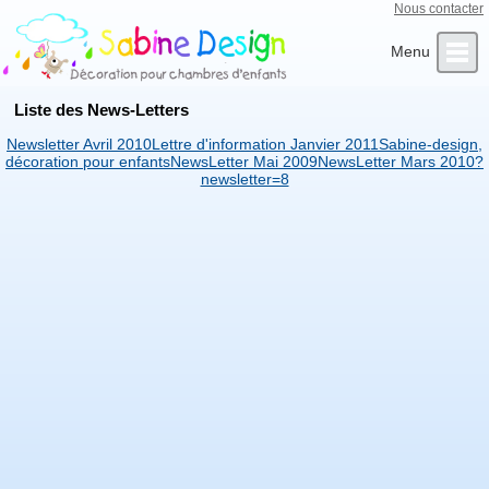
Nous contacter
Qui sommes-nous ?
Infos Clients
L’Artiste
Contact
Accueil
Liste des News-Letters
Newsletter Avril 2010
Lettre d'information Janvier 2011
Sabine-design,
décoration pour enfants
NewsLetter Mai 2009
NewsLetter Mars 2010
?
newsletter=8