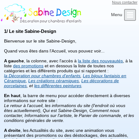
Nous contacter
Qui sommes-nous ?
Infos Clients
L’Artiste
Contact
Accueil
1/ Le site Sabine-Design
Bienvenue sur le site Sabine-Design,
Quand vous êtes dans l'Accueil, vous pouvez voir...
A gauche
, la colonne, avec l'accès à
la liste des nouveautés
, à la
liste
des promotions
et en dessous la liste de toutes nos
catégories et les différents produits qui si rapportent :
la Décoration pour chambres d'enfants
,
Les bijoux fantaisis en
Céramique
,
Les créations céramiques
,
Les décorations de
porcelaines
, et
les différentes peintures
.
En haut
, la barre de menu pour accéder directement à diverses
informations sur notre site :
Le retour à l'accueil, les informations du site (l'endroit où vous
êtes actuellement), Qui est Sabine-Design, Comment nous
contacter, Informations sur l'artiste, le Panier de commande, et les
conditions générales de vente.
A droite
, les Actualités du site, avec une animation vous
présentant des promotions ou des déstockages, des actualités,