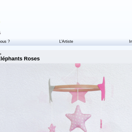
ous ?
L’Artiste
I
ts
Eléphants Roses