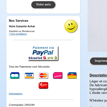
Votre avis
Nos Services
Votre Garantie Achat
Satisfait ou Remboursé
* Voir conditions
Imprimer
Tous les Paiements sont Sécurisés
Descripti
Léger et co
De fabricat
hypoallerg
L'étoile ce
Informations
N'hésitez p
Commandez 24H/24H