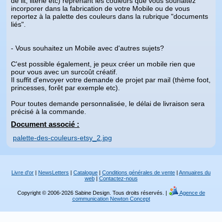
de lit, literie etc) reprenant les couleurs que vous souhaitez
incorporer dans la fabrication de votre Mobile ou de vous
reportez à la palette des couleurs dans la rubrique "documents
liés".
- Vous souhaitez un Mobile avec d'autres sujets?
C'est possible également, je peux créer un mobile rien que
pour vous avec un surcoût créatif.
Il suffit d'envoyer votre demande de projet par mail (thème foot,
princesses, forêt par exemple etc).
Pour toutes demande personnalisée, le délai de livraison sera
précisé à la commande.
Document associé :
palette-des-couleurs-etsy_2.jpg
Livre d'or
|
NewsLetters
|
Catalogue
|
Conditions générales de vente
|
Annuaires du
web
|
Contactez-nous
Copyright © 2006-2026 Sabine Design. Tous droits réservés. |
Agence de
communication Newton Concept