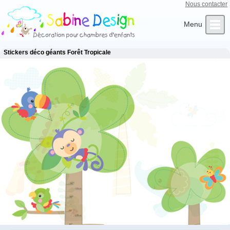
Nous contacter
Qui sommes-nous ?
Infos Clients
L’Artiste
Contact
Accueil
Stickers déco géants Forêt Tropicale