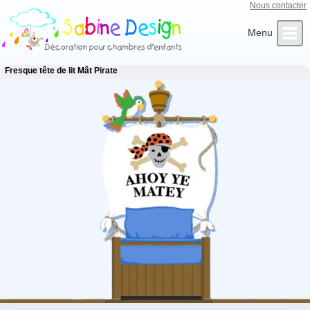
Nous contacter
Qui sommes-nous ?
Infos Clients
L’Artiste
Contact
Accueil
Fresque tête de lit Mât Pirate