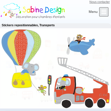
Nous contacter
Qui sommes-nous ?
Infos Clients
L’Artiste
Contact
Accueil
Stickers repositionnables, Transports