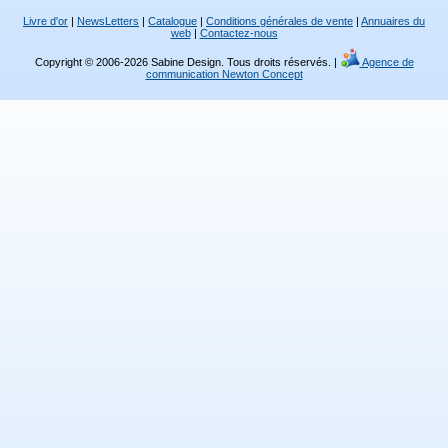
Livre d'or
|
NewsLetters
|
Catalogue
|
Conditions générales de vente
|
Annuaires du
web
|
Contactez-nous
Copyright © 2006-2026 Sabine Design. Tous droits réservés. |
Agence de
communication Newton Concept