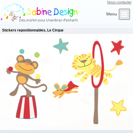
Nous contacter
Qui sommes-nous ?
Infos Clients
L’Artiste
Contact
Accueil
Stickers repositionnables, Le Cirque