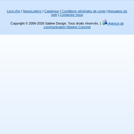
Livre d'or
|
NewsLetters
|
Catalogue
|
Conditions générales de vente
|
Annuaires du
web
|
Contactez-nous
Copyright © 2006-2026 Sabine Design. Tous droits réservés. |
Agence de
communication Newton Concept