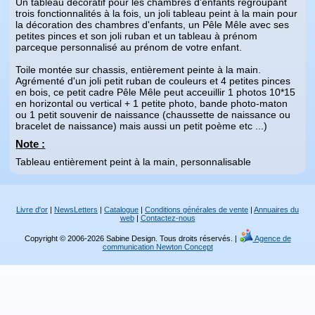
Un tableau décoratif pour les chambres d'enfants regroupant
trois fonctionnalités à la fois, un joli tableau peint à la main pour
la décoration des chambres d'enfants, un Pêle Mêle avec ses
petites pinces et son joli ruban et un tableau à prénom
parceque personnalisé au prénom de votre enfant.
Toile montée sur chassis, entièrement peinte à la main.
Agrémenté d'un joli petit ruban de couleurs et 4 petites pinces
en bois, ce petit cadre Pêle Mêle peut acceuillir 1 photos 10*15
en horizontal ou vertical + 1 petite photo, bande photo-maton
ou 1 petit souvenir de naissance (chaussette de naissance ou
bracelet de naissance) mais aussi un petit poème etc ...)
Note :
Tableau entièrement peint à la main, personnalisable
Livre d'or
|
NewsLetters
|
Catalogue
|
Conditions générales de vente
|
Annuaires du
web
|
Contactez-nous
Copyright © 2006-2026 Sabine Design. Tous droits réservés. |
Agence de
communication Newton Concept