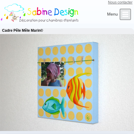
Nous contacter
Qui sommes-nous ?
Infos Clients
L’Artiste
Contact
Accueil
Cadre Pêle Mêle Marin©