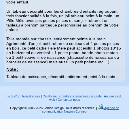
votre enfant.
Un tableau décoratif pour les chambres d'enfants regroupant
trois fonctionnalités à la fois, un joli tableau peint à la main, un
Pêle Mêle avec ses petites pinces et son joli ruban et un
tableau à prénom parceque personnalisé au prénom de votre
enfant.
Toile montée sur chassis, entièrement peinte à la main.
Agrémenté d'un joli petit ruban de couleurs et 4 petites pinces
en bois, ce petit cadre Pêle Mêle peut acceuillir 1 photos 10*15
en horizontal ou vertical + 1 petite photo, bande photo-maton
ou 1 petit souvenir de naissance (chaussette de naissance ou
bracelet de naissance) mais aussi un petit poème etc ...)
Note :
Tableau de naissance, décoratif entièrement peint à la main.
Livre d'or
|
NewsLetters
|
Catalogue
|
Conditions générales de vente
|
Annuaires du
web
|
Contactez-nous
Copyright © 2006-2026 Sabine Design. Tous droits réservés. |
Agence de
communication Newton Concept