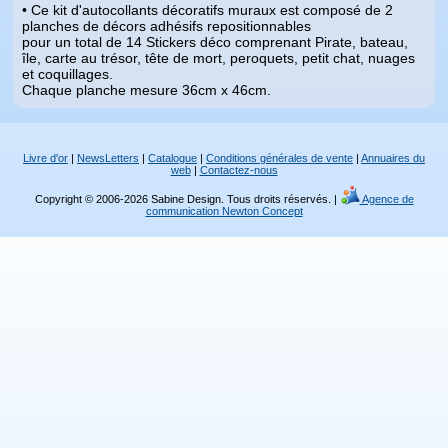
• Ce kit d'autocollants décoratifs muraux est composé de 2
planches de décors adhésifs repositionnables
pour un total de 14 Stickers déco comprenant Pirate, bateau,
île, carte au trésor, tête de mort, peroquets, petit chat, nuages
et coquillages.
Chaque planche mesure 36cm x 46cm.
Livre d'or
|
NewsLetters
|
Catalogue
|
Conditions générales de vente
|
Annuaires du
web
|
Contactez-nous
Copyright © 2006-2026 Sabine Design. Tous droits réservés. |
Agence de
communication Newton Concept