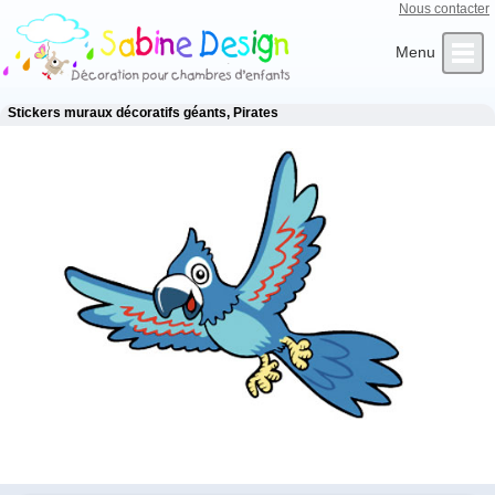
Nous contacter
Qui sommes-nous ?
Infos Clients
L’Artiste
Contact
Accueil
Stickers muraux décoratifs géants, Pirates