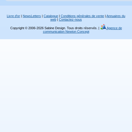
Livre d'or
|
NewsLetters
|
Catalogue
|
Conditions générales de vente
|
Annuaires du
web
|
Contactez-nous
Copyright © 2006-2026 Sabine Design. Tous droits réservés. |
Agence de
communication Newton Concept