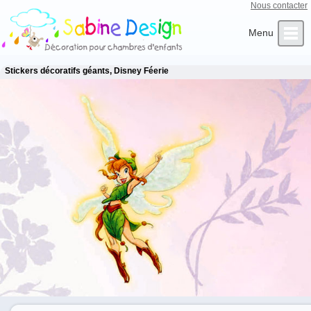
Nous contacter
Qui sommes-nous ?
Infos Clients
L’Artiste
Contact
Accueil
Stickers décoratifs géants, Disney Féerie