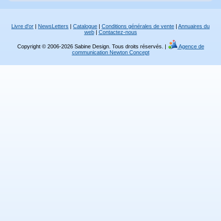
Livre d'or
|
NewsLetters
|
Catalogue
|
Conditions générales de vente
|
Annuaires du
web
|
Contactez-nous
Copyright © 2006-2026 Sabine Design. Tous droits réservés. |
Agence de
communication Newton Concept