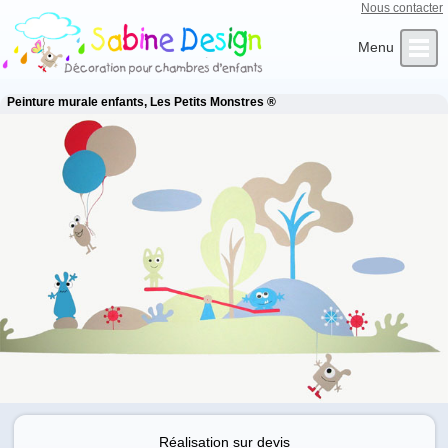
Nous contacter
Qui sommes-nous ?
Infos Clients
L’Artiste
Contact
Accueil
Peinture murale enfants, Les Petits Monstres ®
Réalisation sur devis