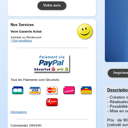
Votre avis
Nos Services
Votre Garantie Achat
Satisfait ou Remboursé
* Voir conditions
Imprimer
Tous les Paiements sont Sécurisés
Descripti
- Création
- Réalisati
- Possibili
- Mise en o
Informations
Prix : de 9
(calculé su
Commandez 24H/24H