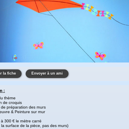
 la fiche
Envoyer à un ami
on
:
 du thème
on de croquis
té de préparation des murs
euvre & Peinture sur mur
0 à 300 € le mètre carré
r la surface de la pièce, pas des murs)