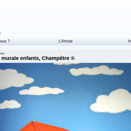
ous ?
L’Artiste
I
les
e murale enfants, Champêtre ®