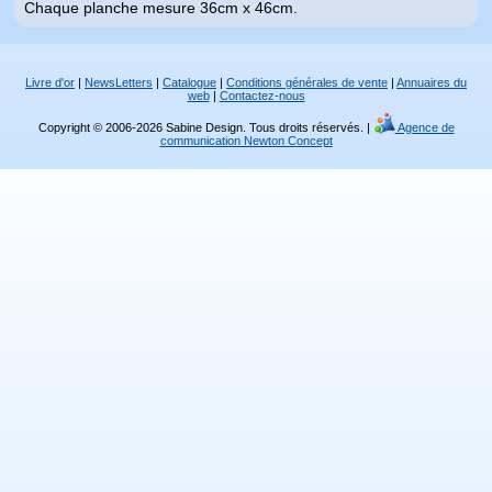
Chaque planche mesure 36cm x 46cm.
Livre d'or
|
NewsLetters
|
Catalogue
|
Conditions générales de vente
|
Annuaires du
web
|
Contactez-nous
Copyright © 2006-2026 Sabine Design. Tous droits réservés. |
Agence de
communication Newton Concept