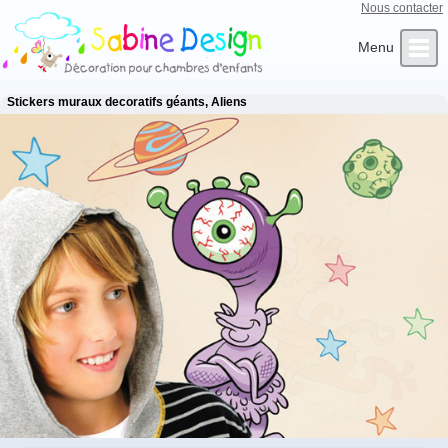
Nous contacter
Qui sommes-nous ?
Infos Clients
L’Artiste
Contact
Accueil
Stickers muraux decoratifs géants, Aliens