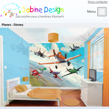
Nous contacter
Qui sommes-nous ?
Infos Clients
L’Artiste
Contact
Accueil
Planes - Disney