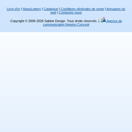
Livre d'or
|
NewsLetters
|
Catalogue
|
Conditions générales de vente
|
Annuaires du
web
|
Contactez-nous
Copyright © 2006-2026 Sabine Design. Tous droits réservés. |
Agence de
communication Newton Concept