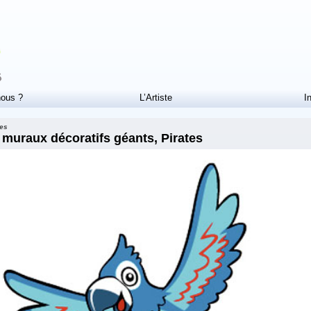
ous ?
L’Artiste
I
ves
 muraux décoratifs géants, Pirates