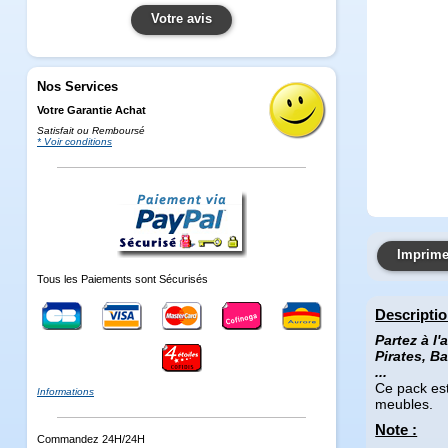
Votre avis
Nos Services
Votre Garantie Achat
Satisfait ou Remboursé
* Voir conditions
Imprimer
Tous les Paiements sont Sécurisés
Descripti
Partez à l
Pirates, B
...
Ce pack est
Informations
meubles.
Note :
Commandez 24H/24H